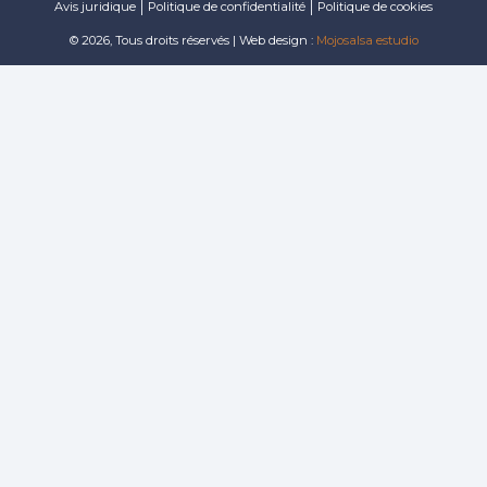
Avis juridique
Politique de confidentialité
Politique de cookies
© 2026, Tous droits réservés | Web design :
Mojosalsa estudio