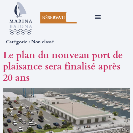
RÉSERVATIONS
Catégorie :
Non classé
Le plan du nouveau port de
plaisance sera finalisé après
20 ans