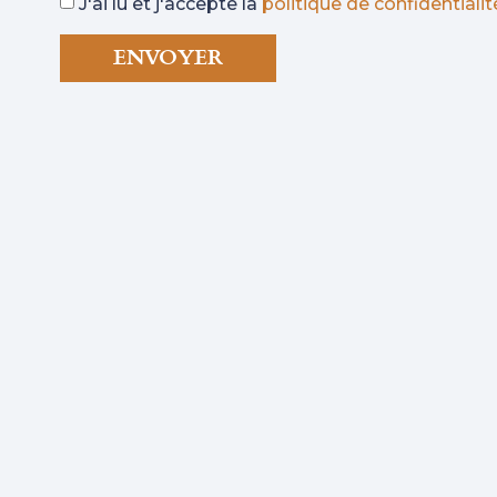
J'ai lu et j'accepte la
politique de confidentialit
ENVOYER