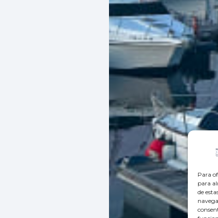
Para of
para al
de esta
navegac
consent