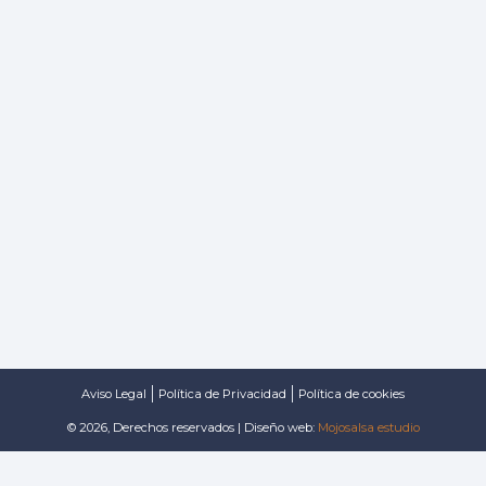
Aviso Legal
Política de Privacidad
Política de cookies
© 2026, Derechos reservados | Diseño web:
Mojosalsa estudio